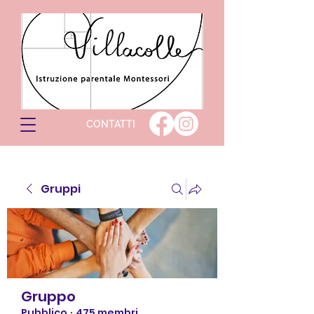
CONTATTI
Gruppi
Gruppo
Pubblico
·
475 membri