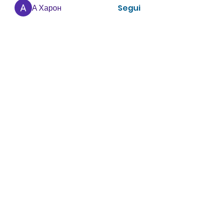
А Харон
Segui
zhu tianyi
Segui
enthusiastic.rabbit.uhur
Segui
enthusiastic.rabbit.uhur
Vedi tutti i membri (475)
CONTATTACI
info@villavillacolle.com
amministrazione@villavillacolle.com
Nome