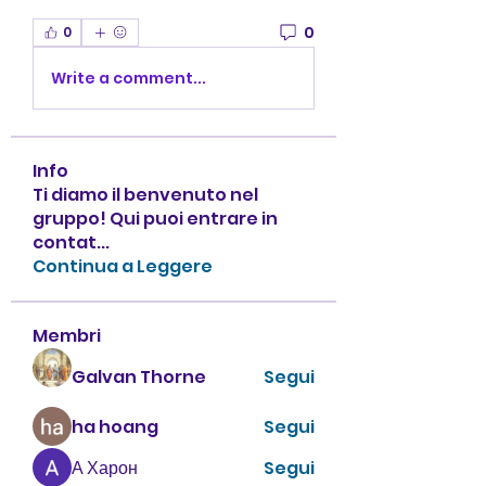
0
0
Write a comment...
Info
Ti diamo il benvenuto nel
gruppo! Qui puoi entrare in
contat
...
Continua a Leggere
Membri
Galvan Thorne
Segui
ha hoang
Segui
А Харон
Segui