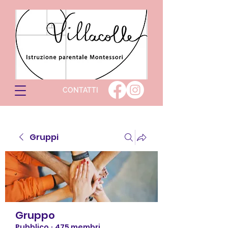
CONTATTI
Gruppi
Gruppo
Pubblico
·
475 membri