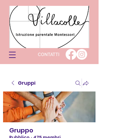
CONTATTI
Gruppi
Gruppo
Pubblico
·
475 membri