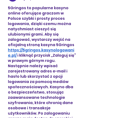
5Gringos to popularne kasyno 
online oferujące graczom w 
Polsce szybki i prosty proces 
logowania, dzięki czemu można 
natychmiast cieszyć się 
ulubionymi grami. Aby się 
zalogować, wystarczy wejść na 
oficjalną stronę kasyna 5Gringos 
https://5gringos.kasynologowani
e.pl/
 i kliknąć przycisk „Zaloguj się” 
w prawym górnym rogu. 
Następnie należy wpisać 
zarejestrowany adres e-mail i 
hasło lub skorzystać z opcji 
logowania za pomocą mediów 
społecznościowych. Kasyno dba 
o bezpieczeństwo, stosując 
zaawansowane technologie 
szyfrowania, które chronią dane 
osobowe i transakcje 
użytkowników. Po zalogowaniu 