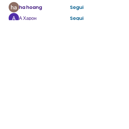
ha hoang
Segui
А Харон
Segui
zhu tianyi
Segui
enthusiastic.rabbit.uhur
Segui
enthusiastic.rabbit.uhur
Vedi tutti i membri (475)
CONTATTACI
info@villavillacolle.com
amministrazione@villavillacolle.com