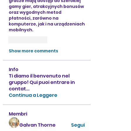
gracze mają dostęp do szerokiej 
gamy gier, atrakcyjnych bonusów 
oraz wygodnych metod 
płatności, zarówno na 
komputerze, jak i na urządzeniach 
mobilnych.
Like
Reply
Show more comments
Info
Ti diamo il benvenuto nel
gruppo! Qui puoi entrare in
contat
...
Continua a Leggere
Membri
Galvan Thorne
Segui