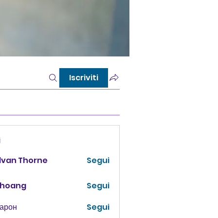
Iscriviti
i
lvan Thorne
Segui
 hoang
Segui
Харон
Segui