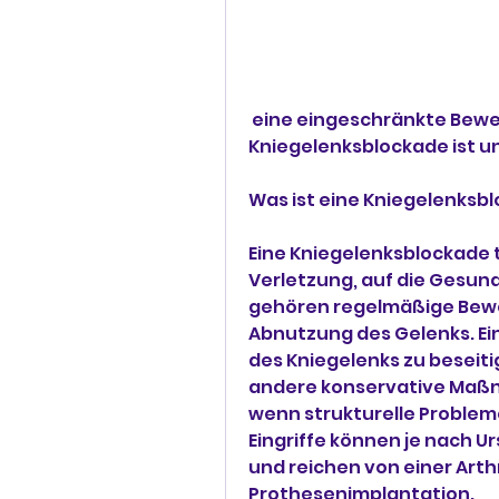
 eine eingeschränkte Bewegungsfähigkeit, was eine 
Kniegelenksblockade ist u
Was ist eine Kniegelenksb
Eine Kniegelenksblockade tr
Verletzung, auf die Gesund
gehören regelmäßige Bewe
Abnutzung des Gelenks. Ein
des Kniegelenks zu beseiti
andere konservative Maßn
wenn strukturelle Probleme
Eingriffe können je nach U
und reichen von einer Arthr
Prothesenimplantation.