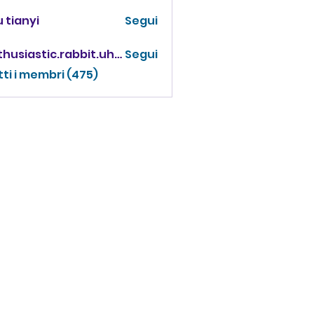
 tianyi
Segui
enthusiastic.rabbit.uhur
Segui
iastic.rabbit.uhur
tti i membri (475)