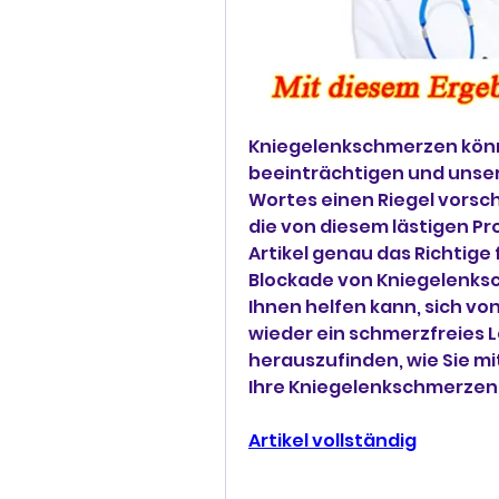
Kniegelenkschmerzen könne
beeinträchtigen und unser
Wortes einen Riegel vorsch
die von diesem lästigen Pr
Artikel genau das Richtige fü
Blockade von Kniegelenksc
Ihnen helfen kann, sich vo
wieder ein schmerzfreies L
herauszufinden, wie Sie mi
Ihre Kniegelenkschmerzen
Artikel vollständig