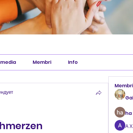
imedia
Membri
Info
Membr
ендует
Ga
ha
chmerzen
А 