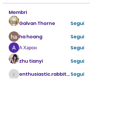
Membri
Galvan Thorne
Segui
ha hoang
Segui
А Харон
Segui
zhu tianyi
Segui
enthusiastic.rabbit.uhur
Segui
enthusiastic.rabbit.uhur
Vedi tutti i membri (475)