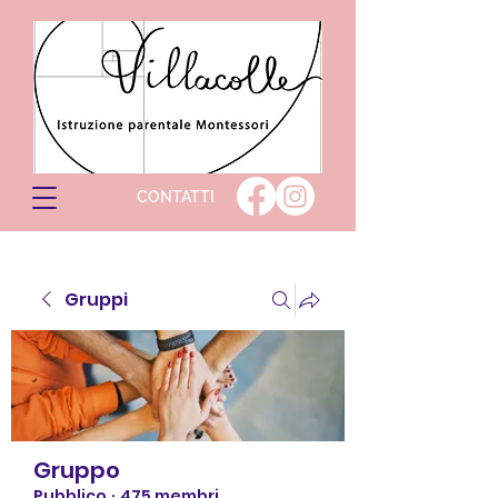
CONTATTI
Gruppi
Gruppo
Pubblico
·
475 membri