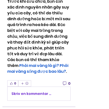
Trước khi cứu chữa, bạn cần 
xác định nguyên nhân gây suy 
yếu của cây, có thể do thiếu 
dinh dưỡng hoặc bị mệt mỏi sau 
quá trình ra hoa kéo dài. Đặc 
biệt với cây mai trồng trong 
chậu, việc bổ sung dinh dưỡng 
và thay đất định kỳ sẽ giúp cây 
phục hồi sức khỏe, phát triển 
tốt và duy trì vẻ đẹp lâu dài. 
Các bạn có thể tham khảo 
thêm 
Phôi mai vàng là gì? Phôi 
mai vàng sống được bao lâu?
.
0
0
Skriv en kommentar …