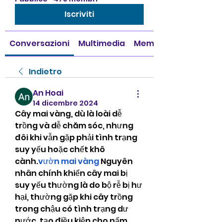
Iscriviti
Conversazioni
Multimedia
Membri
Indietro
An Hoai
14 dicembre 2024
Cây mai vàng, dù là loài dễ 
trồng và dễ chăm sóc, nhưng 
đôi khi vẫn gặp phải tình trạng 
suy yếu hoặc chết khô 
cành.
vườn mai vàng
 Nguyên 
nhân chính khiến cây mai bị 
suy yếu thường là do bộ rễ bị hư 
hại, thường gặp khi cây trồng 
trong chậu có tình trạng dư 
nước, tạo điều kiện cho nấm 