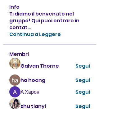
Info
Ti diamo il benvenuto nel
gruppo! Qui puoi entrare in
contat
...
Continua a Leggere
Membri
Galvan Thorne
Segui
ha hoang
Segui
А Харон
Segui
zhu tianyi
Segui
enthusiastic.rabbit.uhur
Segui
enthusiastic.rabbit.uhur
Vedi tutti i membri (475)