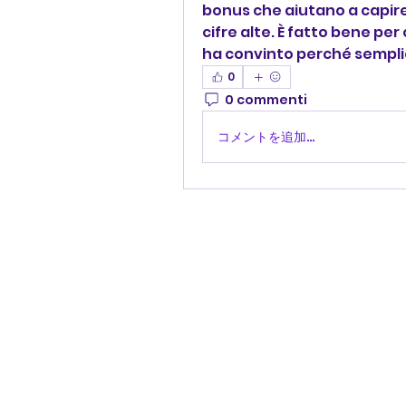
bonus che aiutano a capire 
cifre alte. È fatto bene per c
ha convinto perché semplic
0
0 commenti
コメントを追加…