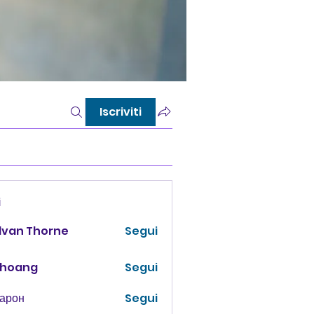
Iscriviti
i
lvan Thorne
Segui
 hoang
Segui
Харон
Segui