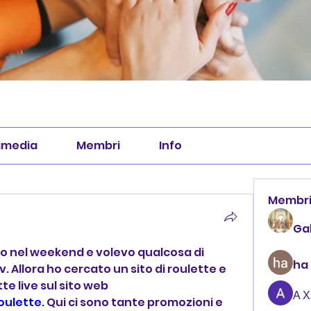
imedia
Membri
Info
Membr
Ga
ro nel weekend e volevo qualcosa di 
ha
tv. Allora ho cercato un sito di roulette e 
mi sono imbattuto in roulette live sul sito web 
А 
roulette
. Qui ci sono tante promozioni e 