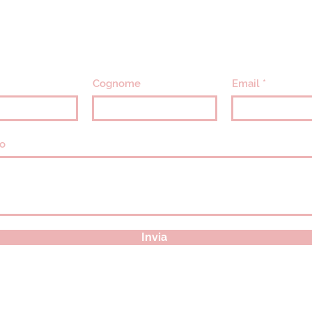
info@villavillacolle.com
amministrazione@villavillacolle.com
Cognome
Email
o
Invia