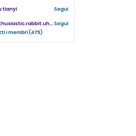
 tianyi
Segui
enthusiastic.rabbit.uhur
Segui
iastic.rabbit.uhur
tti i membri (475)