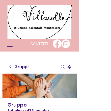
CONTATTI
Gruppi
Gruppo
Pubblico
·
475 membri