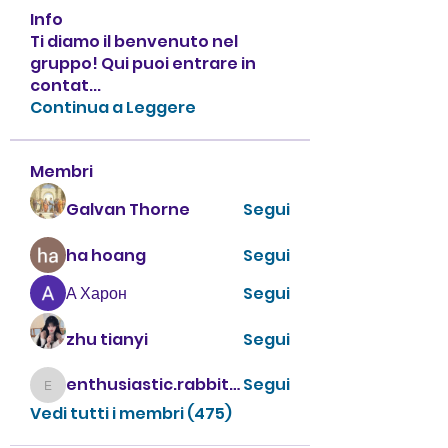
Info
Ti diamo il benvenuto nel
gruppo! Qui puoi entrare in
contat
...
Continua a Leggere
Membri
Galvan Thorne
Segui
ha hoang
Segui
А Харон
Segui
zhu tianyi
Segui
enthusiastic.rabbit.uhur
Segui
enthusiastic.rabbit.uhur
Vedi tutti i membri (475)