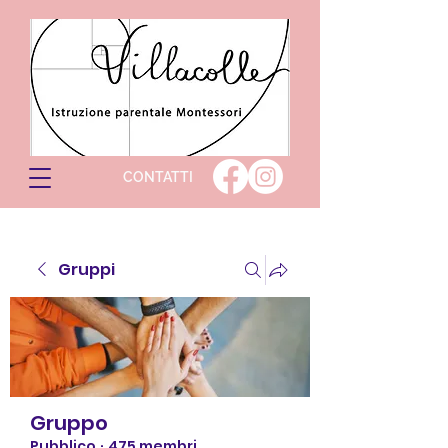
CONTATTI
Gruppi
Gruppo
Pubblico
·
475 membri