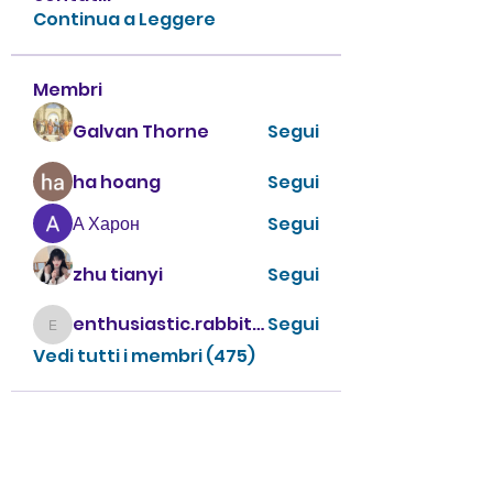
Continua a Leggere
Membri
Galvan Thorne
Segui
ha hoang
Segui
А Харон
Segui
zhu tianyi
Segui
enthusiastic.rabbit.uhur
Segui
enthusiastic.rabbit.uhur
Vedi tutti i membri (475)