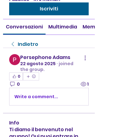
Iscriviti
Conversazioni
Multimedia
Membri
Indietro
Persephone Adams
22 agosto 2025
·
joined
the group.
0
0
1
Write a comment...
Info
Ti diamo il benvenuto nel
gruppo! Qui puoi entrare in