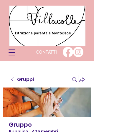
CONTATTI
Gruppi
Gruppo
Pubblico
·
475 membri