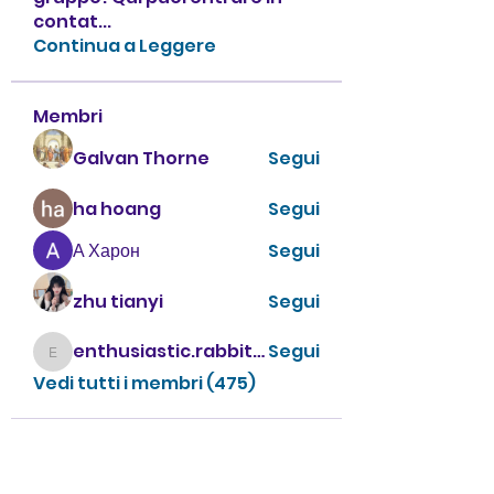
contat
...
Continua a Leggere
Membri
Galvan Thorne
Segui
ha hoang
Segui
А Харон
Segui
zhu tianyi
Segui
enthusiastic.rabbit.uhur
Segui
enthusiastic.rabbit.uhur
Vedi tutti i membri (475)