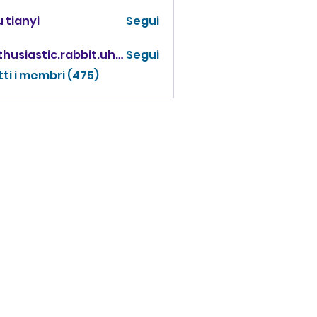
 tianyi
Segui
enthusiastic.rabbit.uhur
Segui
iastic.rabbit.uhur
tti i membri (475)