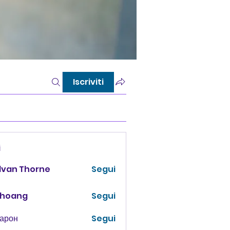
Iscriviti
i
lvan Thorne
Segui
 hoang
Segui
Харон
Segui