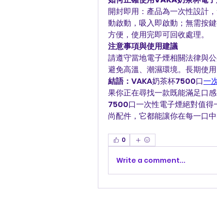
開封即用：產品為一次性設計，
動啟動，吸入即啟動；無需按鍵
方便，使用完即可回收處理。
注意事項與使用建議
請遵守當地電子煙相關法律與公
避免高溫、潮濕環境。長期使用
結語：
VAKA奶茶杯7500口
一
果你正在尋找一款既能滿足口感
7500口一次性電子煙絕對值
尚配件，它都能讓你在每一口中
0
Write a comment...