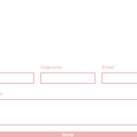
CONTATTACI
info@villavillacolle.com
amministrazione@villavillacolle.com
Cognome
Email
o
Invia