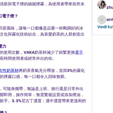
清新與電子煙的細膩煙霧，為使用者帶來前所未
zhu
0口電子煙？
enthus
Vedi tu
奶茶風味，讓每一口都像是品嘗一杯剛調好的冰
文化與霧化技術結合，為喜愛奶茶的人群創造出
壓力
0口的使用次數，VAKA奶茶杯減少了頻繁更換
電子
長時間使用者或經常外出的你。
次性奶茶杯
將奶茶香氣充分釋放，並與3%的霧化
的煙霧口感，每一口都令人回味無窮。
外觀，可隨身攜帶，無論是上班、旅行還是日常外出
 即開即用，操作簡單：無需繁複設置或添加煙油，
手。3. 3%尼古丁濃度：適中濃度帶來更溫和的
煙？