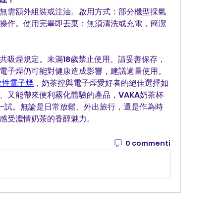
無需額外組裝或注油。啟用方式：部分機型採氣
操作。使用完畢即丟棄：無須清洗或充電，簡潔
共吸煙規定。未滿18歲禁止使用。請妥善保存，
電子煙仍可能對健康造成影響，建議適量使用。
次性電子煙
，奶茶控與電子煙愛好者的絕佳選擇如
、又能帶來便利霧化體驗的產品，VAKA奶茶杯
得一試。無論是日常放鬆、外出旅行，還是作為時
感受濃情奶茶的香醇魅力。
0 commenti