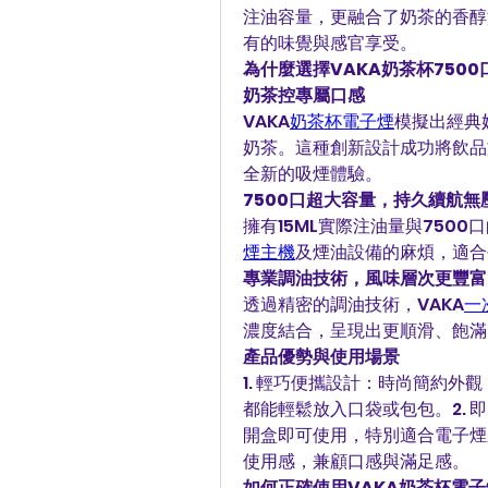
注油容量，更融合了奶茶的香醇
有的味覺與感官享受。
為什麼選擇VAKA奶茶杯750
奶茶控專屬口感
VAKA
奶茶杯電子煙
模擬出經典
奶茶。這種創新設計成功將飲品
全新的吸煙體驗。
7500口超大容量，持久續航無
擁有15ML實際注油量與750
煙主機
及煙油設備的麻煩，適合
專業調油技術，風味層次更豐富
透過精密的調油技術，VAKA
一
濃度結合，呈現出更順滑、飽滿
產品優勢與使用場景
1. 輕巧便攜設計：時尚簡約
都能輕鬆放入口袋或包包。2.
開盒即可使用，特別適合電子煙新
使用感，兼顧口感與滿足感。
如何正確使用VAKA奶茶杯電子