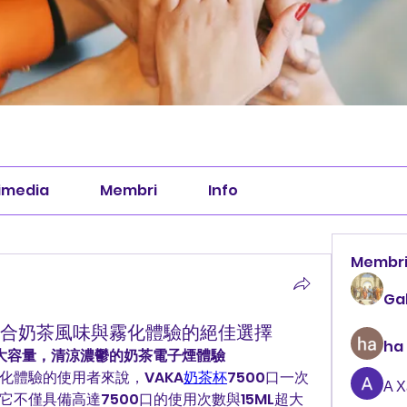
imedia
Membri
Info
Membr
Ga
｜結合奶茶風味與霧化體驗的絕佳選擇
ha
超大容量，清涼濃鬱的奶茶電子煙體驗
化體驗的使用者來說，VAKA
奶茶杯
7500口一次
А 
不僅具備高達7500口的使用次數與15ML超大