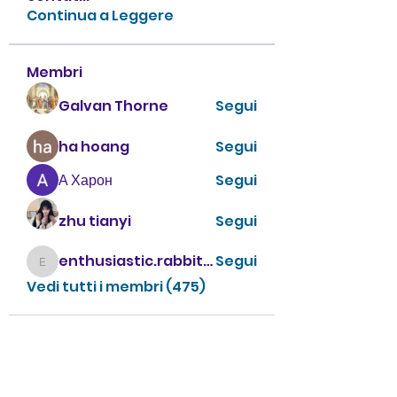
Continua a Leggere
Membri
Galvan Thorne
Segui
ha hoang
Segui
А Харон
Segui
zhu tianyi
Segui
enthusiastic.rabbit.uhur
Segui
enthusiastic.rabbit.uhur
Vedi tutti i membri (475)