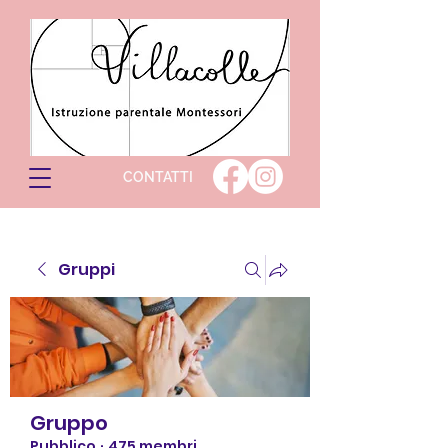
CONTATTI
Gruppi
Gruppo
Pubblico
·
475 membri