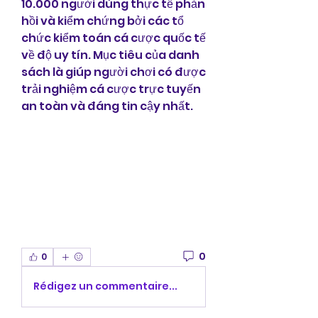
10.000 người dùng thực tế phản 
hồi và kiểm chứng bởi các tổ 
chức kiểm toán cá cược quốc tế 
về độ uy tín. Mục tiêu của danh 
sách là giúp người chơi có được 
trải nghiệm cá cược trực tuyến 
an toàn và đáng tin cậy nhất.
0
0
Rédigez un commentaire...