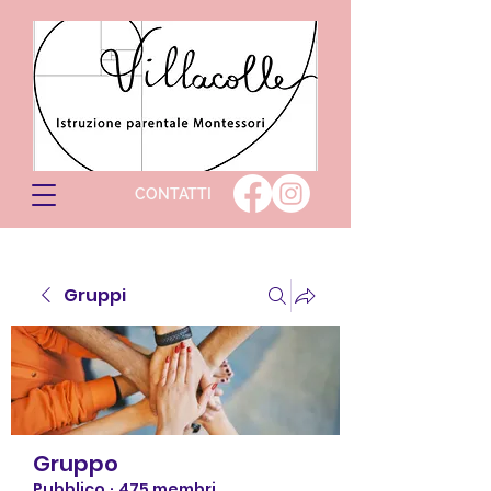
CONTATTI
Gruppi
Gruppo
Pubblico
·
475 membri