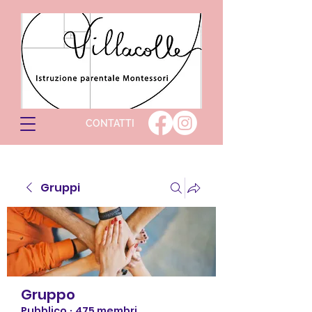
CONTATTI
Gruppi
Gruppo
Pubblico
·
475 membri