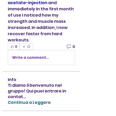
acetate-injection
 and 
immediately in the first month 
of use I noticed how my 
strength and muscle mass 
increased. In addition, I now 
recover faster from hard 
workouts.
0
0
Write a comment...
Info
Ti diamo il benvenuto nel
gruppo! Qui puoi entrare in
contat
...
Continua a Leggere