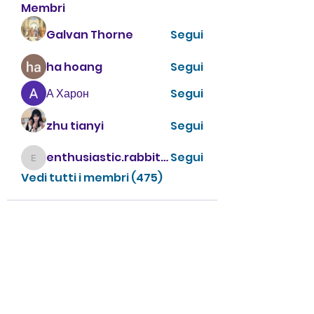
Membri
Galvan Thorne
Segui
ha hoang
Segui
А Харон
Segui
zhu tianyi
Segui
enthusiastic.rabbit.uhur
Segui
enthusiastic.rabbit.uhur
Vedi tutti i membri (475)
CONTATTACI