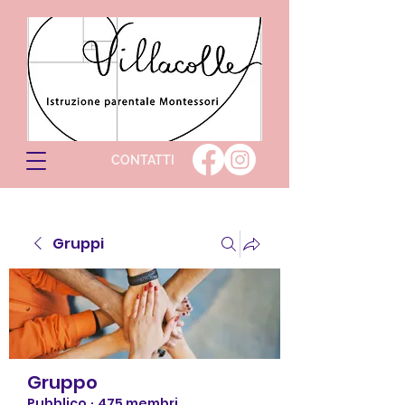
CONTATTI
Gruppi
Gruppo
Pubblico
·
475 membri