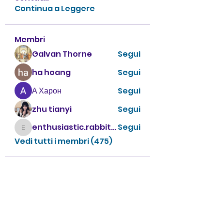
Continua a Leggere
Membri
Galvan Thorne
Segui
ha hoang
Segui
А Харон
Segui
zhu tianyi
Segui
enthusiastic.rabbit.uhur
Segui
enthusiastic.rabbit.uhur
Vedi tutti i membri (475)