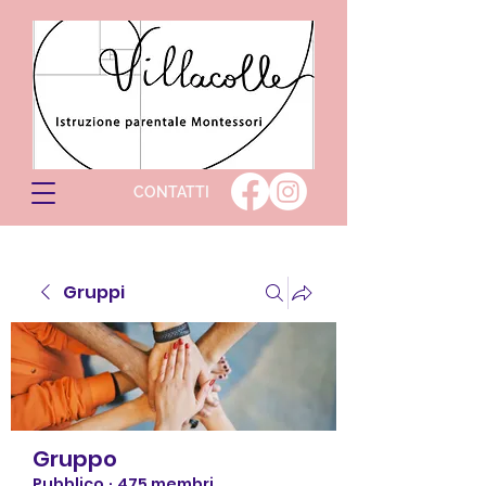
CONTATTI
Gruppi
Gruppo
Pubblico
·
475 membri