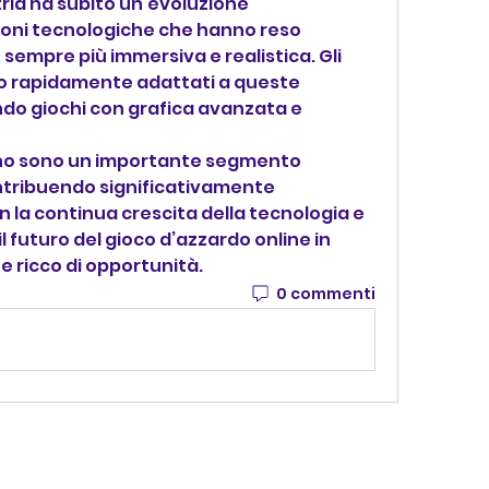
tria ha subito un'evoluzione 
ioni tecnologiche che hanno reso 
 sempre più immersiva e realistica. Gli 
no rapidamente adattati a queste 
do giochi con grafica avanzata e 
asino sono un importante segmento 
ontribuendo significativamente 
 la continua crescita della tecnologia e 
 futuro del gioco d’azzardo online in 
e ricco di opportunità.
0 commenti