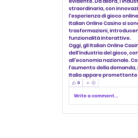
evidente. Da allora, l'indus
straordinaria, con innovaz
l'esperienza di gioco online
Italian Online Casino si so
trasformazioni, introducen
funzionalità interattive.
Oggi, gli Italian Online C
dell'industria del gioco, c
all'economia nazionale. Con
l'aumento della domanda, il
Italia appare promettente 
0
Write a comment...