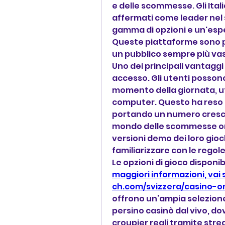
e delle scommesse. Gli Itali
affermati come leader nel 
gamma di opzioni e un'espe
Queste piattaforme sono pr
un pubblico sempre più vasto
Uno dei principali vantaggi 
accesso. Gli utenti possono
momento della giornata, ut
computer. Questo ha reso il
portando un numero crescen
mondo delle scommesse onli
versioni demo dei loro gioc
familiarizzare con le regol
Le opzioni di gioco disponi
maggiori informazioni, vai 
ch.com/svizzera/casino-on
offrono un’ampia selezione 
persino casinò dal vivo, do
croupier reali tramite stre