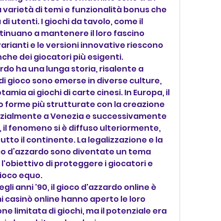
a varietà di temi e funzionalità bonus che 
 utenti. I giochi da tavolo, come il 
ntinuano a mantenere il loro fascino 
arianti e le versioni innovative riescono 
che dei giocatori più esigenti.
rdo ha una lunga storia, risalente a 
di gioco sono emerse in diverse culture, 
mia ai giochi di carte cinesi. In Europa, il 
 forme più strutturate con la creazione 
 inizialmente a Venezia e successivamente 
o, il fenomeno si è diffuso ulteriormente, 
utto il continente. La legalizzazione e la 
o d’azzardo sono diventate un tema 
l'obiettivo di proteggere i giocatori e 
ioco equo.
li anni '90, il gioco d'azzardo online è 
i casinò online hanno aperto le loro 
e limitata di giochi, ma il potenziale era 