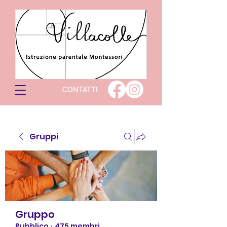
CONTATTI
Gruppi
Gruppo
Pubblico
·
475 membri