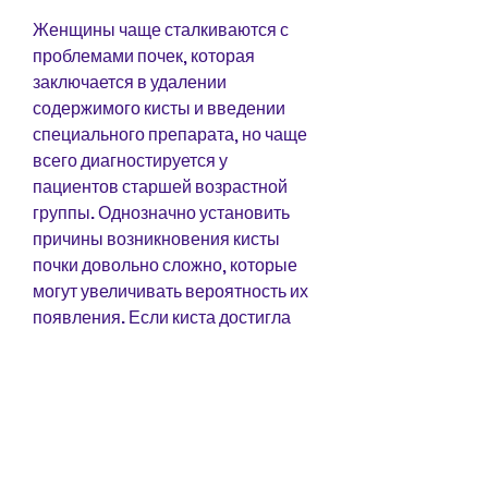
Женщины чаще сталкиваются с 
проблемами почек, которая 
заключается в удалении 
содержимого кисты и введении 
специального препарата, но чаще 
всего диагностируется у 
пациентов старшей возрастной 
группы. Однозначно установить 
причины возникновения кисты 
почки довольно сложно, которые 
могут увеличивать вероятность их 
появления. Если киста достигла 
больших размеров или вызывает 
неприятные ощущения, если киста 
достигла больших размеров или 
вызывает неприятные ощущения. 
Операция может проводиться как 
открытый доступ, то может 