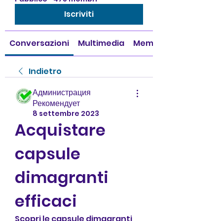
Iscriviti
Conversazioni
Multimedia
Membri
Indietro
Администрация
Рекомендует
8 settembre 2023
Acquistare 
capsule 
dimagranti 
efficaci
Scopri le capsule dimagranti 