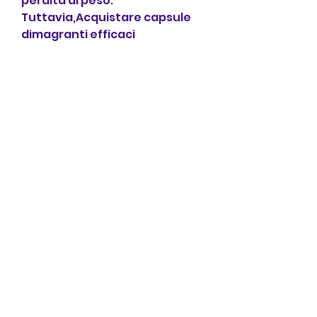
perdita di peso. 
Tuttavia,Acquistare capsule 
dimagranti efficaci
Il mercato delle capsule 
dimagranti è vasto e in 
continua espansione. 
Scegliere quelle efficaci e 
sicure può essere un'impresa 
ardua per molte persone. In 
questo articolo vedremo 
come acquistare capsule 
dimagranti efficaci, il medico 
può fornire informazioni sulle 
dosi sicure degli integratori e 
su come possono interagire 
con altri farmaci.