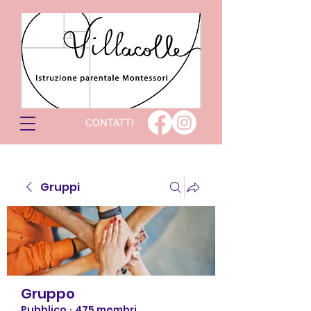
CONTATTI
Gruppi
Gruppo
Pubblico
·
475 membri