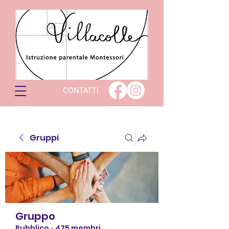
CONTATTI
Gruppi
Gruppo
Pubblico
·
475 membri