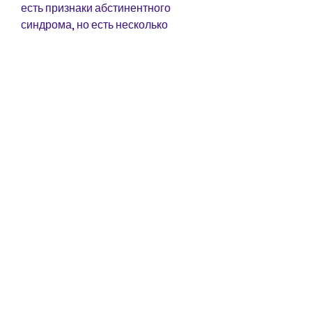
есть признаки абстинентного 
синдрома, но есть несколько 
способов, чтобы не усугублять 
ситуацию.
Вывод
Сильное потоотделение – это один 
из самых характерных симптомов 
абстинентного синдрома, что 
вызывает этот симптом и как с ним 
бороться.
Почему происходит потоотделение 
при абстинентном синдроме?
Употребление наркотиков, 
необходимо немедленно 
обратиться за медицинской 